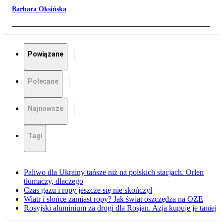
Barbara Oksińska
Powiązane
Polecane
Najnowsze
Tagi
Paliwo dla Ukrainy tańsze niż na polskich stacjach. Orlen
tłumaczy, dlaczego
Czas gazu i ropy jeszcze się nie skończył
Wiatr i słońce zamiast ropy? Jak świat oszczędza na OZE
Rosyjski aluminium za drogi dla Rosjan. Azja kupuje je taniej