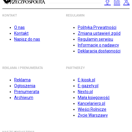
KONTAKT
REGULAMIN
O nas
Polityka Prywatności
Kontakt
Zmiana ustawień zgód
Napisz do nas
Regulamin serwisu
Informacje o nadawcy
Deklaracja dostępności
REKLAMA I PRENUMERATA
PARTNERZY
Reklama
E-kiosk.pl
Ogłoszenia
E-gazety.pl
Prenumerata
Nexto.pl
Archiwum
Mała księgowość
Kancelarierp.pl
Wieści Rolnicze
Życie Warszawy