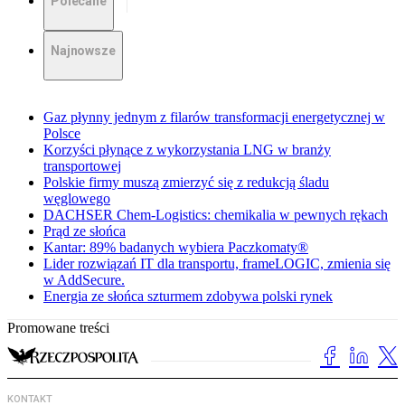
Polecane
Najnowsze
Gaz płynny jednym z filarów transformacji energetycznej w
Polsce
Korzyści płynące z wykorzystania LNG w branży
transportowej
Polskie firmy muszą zmierzyć się z redukcją śladu
węglowego
DACHSER Chem-Logistics: chemikalia w pewnych rękach
Prąd ze słońca
Kantar: 89% badanych wybiera Paczkomaty®
Lider rozwiązań IT dla transportu, frameLOGIC, zmienia się
w AddSecure.
Energia ze słońca szturmem zdobywa polski rynek
Promowane treści
KONTAKT