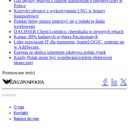
Gaz płynny jednym z filarów transformacji energetycznej w
Polsce
Korzyści płynące z wykorzystania LNG w branży
transportowej
Polskie firmy muszą zmierzyć się z redukcją śladu
węglowego
DACHSER Chem-Logistics: chemikalia w pewnych rękach
Kantar: 89% badanych wybiera Paczkomaty®
Lider rozwiązań IT dla transportu, frameLOGIC, zmienia się
w AddSecure.
Energia ze słońca szturmem zdobywa polski rynek
Każdy Polak może być współwłaścicielem elektrowni
słonecznej
Promowane treści
KONTAKT
O nas
Kontakt
Napisz do nas