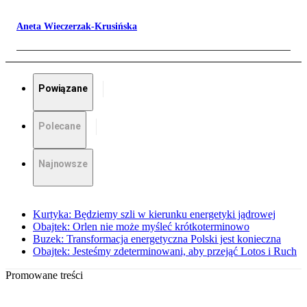
Aneta Wieczerzak-Krusińska
Powiązane
Polecane
Najnowsze
Kurtyka: Będziemy szli w kierunku energetyki jądrowej
Obajtek: Orlen nie może myśleć krótkoterminowo
Buzek: Transformacja energetyczna Polski jest konieczna
Obajtek: Jesteśmy zdeterminowani, aby przejąć Lotos i Ruch
Promowane treści