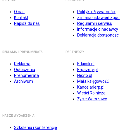
O nas
Polityka Prywatności
Kontakt
Zmiana ustawień zgód
Napisz do nas
Regulamin serwisu
Informacje o nadawcy
Deklaracja dostępności
REKLAMA I PRENUMERATA
PARTNERZY
Reklama
E-kiosk.pl
Ogłoszenia
E-gazety.pl
Prenumerata
Nexto.pl
Archiwum
Mała księgowość
Kancelarierp.pl
Wieści Rolnicze
Życie Warszawy
NASZE WYDARZENIA
Szkolenia i konferencje