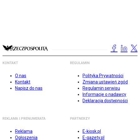
KONTAKT
REGULAMIN
O nas
Polityka Prywatności
Kontakt
Zmiana ustawień zgód
Napisz do nas
Regulamin serwisu
Informacje o nadawcy
Deklaracja dostępności
REKLAMA I PRENUMERATA
PARTNERZY
Reklama
E-kiosk.pl
Ogłoszenia
E-gazety.pl