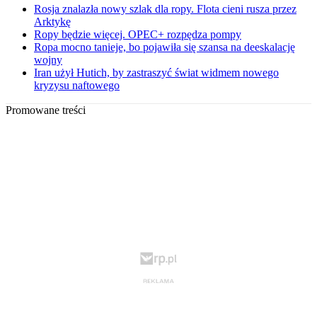
Rosja znalazła nowy szlak dla ropy. Flota cieni rusza przez
Arktykę
Ropy będzie więcej. OPEC+ rozpędza pompy
Ropa mocno tanieje, bo pojawiła się szansa na deeskalację
wojny
Iran użył Hutich, by zastraszyć świat widmem nowego
kryzysu naftowego
Promowane treści