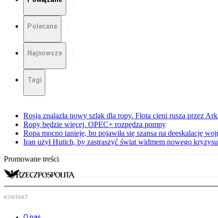
Polecane
Najnowsze
Tagi
Rosja znalazła nowy szlak dla ropy. Flota cieni rusza przez Ar
Ropy będzie więcej. OPEC+ rozpędza pompy
Ropa mocno tanieje, bo pojawiła się szansa na deeskalację woj
Iran użył Hutich, by zastraszyć świat widmem nowego kryzys
Promowane treści
KONTAKT
O nas