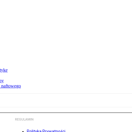
ktykę
ny
u naftowego
REGULAMIN
Polityka Prywatności