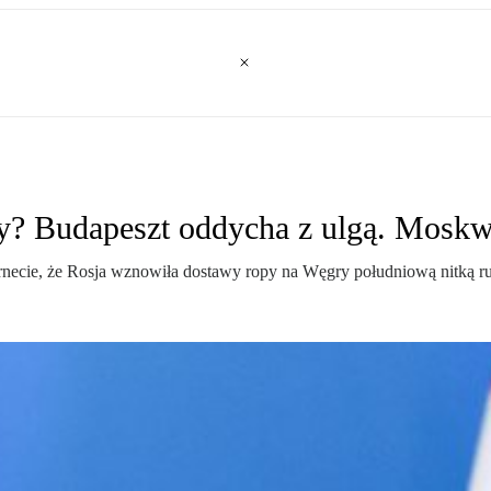
y? Budapeszt oddycha z ulgą. Moskw
rnecie, że Rosja wznowiła dostawy ropy na Węgry południową nitką rur