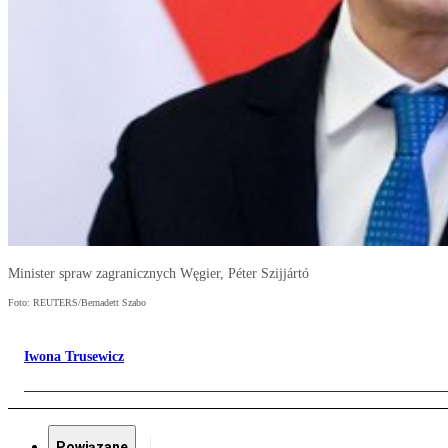
Minister spraw zagranicznych Węgier, Péter Szijjártó
Foto: REUTERS/Bernadett Szabo
Iwona Trusewicz
Powiązane