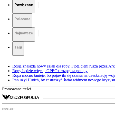
Powiązane
Polecane
Najnowsze
Tagi
Rosja znalazła nowy szlak dla ropy. Flota cieni rusza przez Ar
Ropy będzie więcej. OPEC+ rozpędza pompy
Ropa mocno tanieje, bo pojawiła się szansa na deeskalację woj
Iran użył Hutich, by zastraszyć świat widmem nowego kryzys
Promowane treści
KONTAKT