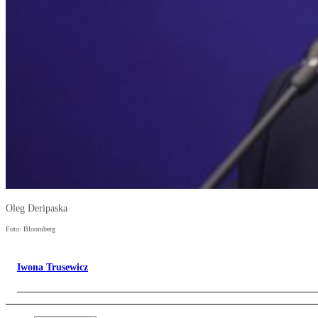
Oleg Deripaska
Foto: Bloomberg
Iwona Trusewicz