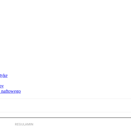
ktykę
ny
u naftowego
REGULAMIN