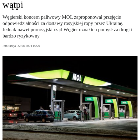
wątpi
Węgierski koncern paliwowy MOL zaproponował przejęcie
odpowiedzialności za dostawy rosyjskiej ropy przez Ukrainę.
Jednak nawet prorosyjski rząd Węgier uznał ten pomysł za drogi i
bardzo ryzykowny.
Publikacja:
22.08.2024 16:20