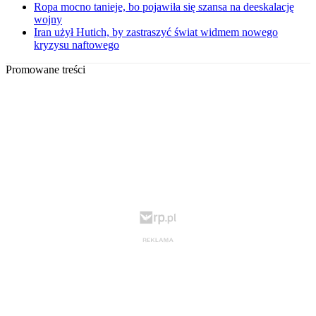
Ropa mocno tanieje, bo pojawiła się szansa na deeskalację
wojny
Iran użył Hutich, by zastraszyć świat widmem nowego
kryzysu naftowego
Promowane treści