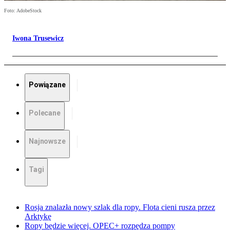
Foto: AdobeStock
Iwona Trusewicz
Powiązane
Polecane
Najnowsze
Tagi
Rosja znalazła nowy szlak dla ropy. Flota cieni rusza przez
Arktykę
Ropy będzie więcej. OPEC+ rozpędza pompy