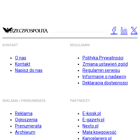
KONTAKT
REGULAMIN
O nas
Polityka Prywatności
Kontakt
Zmiana ustawień zgód
Napisz do nas
Regulamin serwisu
Informacje o nadawcy
Deklaracja dostępności
REKLAMA I PRENUMERATA
PARTNERZY
Reklama
E-kiosk.pl
Ogłoszenia
E-gazety.pl
Prenumerata
Nexto.pl
Archiwum
Mała księgowość
Kancelarierp.pl