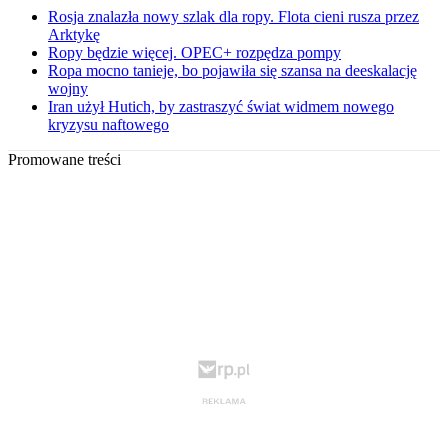
Rosja znalazła nowy szlak dla ropy. Flota cieni rusza przez
Arktykę
Ropy będzie więcej. OPEC+ rozpędza pompy
Ropa mocno tanieje, bo pojawiła się szansa na deeskalację
wojny
Iran użył Hutich, by zastraszyć świat widmem nowego
kryzysu naftowego
Promowane treści