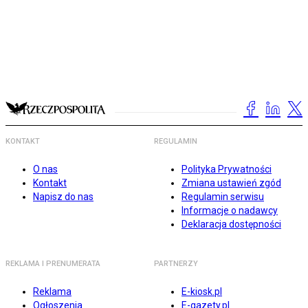
KONTAKT
REGULAMIN
O nas
Polityka Prywatności
Kontakt
Zmiana ustawień zgód
Napisz do nas
Regulamin serwisu
Informacje o nadawcy
Deklaracja dostępności
REKLAMA I PRENUMERATA
PARTNERZY
Reklama
E-kiosk.pl
Ogłoszenia
E-gazety.pl