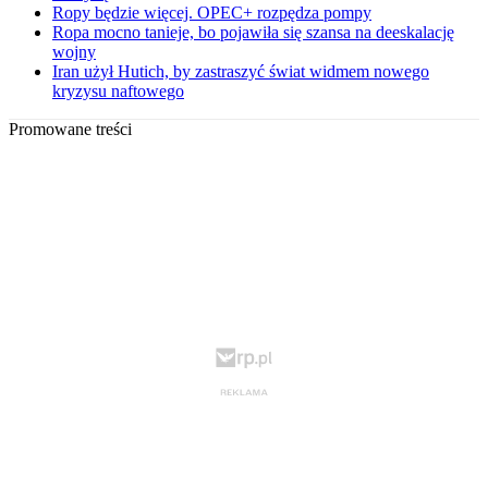
Ropy będzie więcej. OPEC+ rozpędza pompy
Ropa mocno tanieje, bo pojawiła się szansa na deeskalację
wojny
Iran użył Hutich, by zastraszyć świat widmem nowego
kryzysu naftowego
Promowane treści