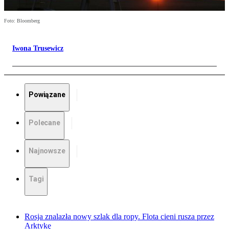
Foto: Bloomberg
Iwona Trusewicz
Powiązane
Polecane
Najnowsze
Tagi
Rosja znalazła nowy szlak dla ropy. Flota cieni rusza przez
Arktykę