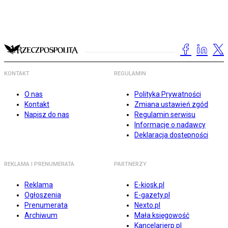
KONTAKT
REGULAMIN
O nas
Polityka Prywatności
Kontakt
Zmiana ustawień zgód
Napisz do nas
Regulamin serwisu
Informacje o nadawcy
Deklaracja dostępności
REKLAMA I PRENUMERATA
PARTNERZY
Reklama
E-kiosk.pl
Ogłoszenia
E-gazety.pl
Prenumerata
Nexto.pl
Archiwum
Mała księgowość
Kancelarierp.pl