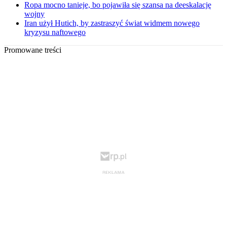
Ropa mocno tanieje, bo pojawiła się szansa na deeskalację
wojny
Iran użył Hutich, by zastraszyć świat widmem nowego
kryzysu naftowego
Promowane treści