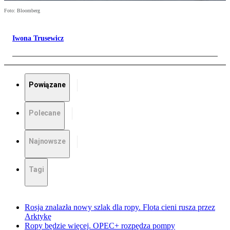
Foto: Bloomberg
Iwona Trusewicz
Powiązane
Polecane
Najnowsze
Tagi
Rosja znalazła nowy szlak dla ropy. Flota cieni rusza przez
Arktykę
Ropy będzie więcej. OPEC+ rozpędza pompy