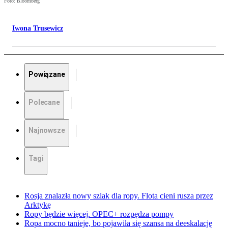
Foto: Bloomberg
Iwona Trusewicz
Powiązane
Polecane
Najnowsze
Tagi
Rosja znalazła nowy szlak dla ropy. Flota cieni rusza przez
Arktykę
Ropy będzie więcej. OPEC+ rozpędza pompy
Ropa mocno tanieje, bo pojawiła się szansa na deeskalację