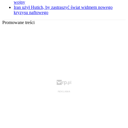
wojny
Iran użył Hutich, by zastraszyć świat widmem nowego
kryzysu naftowego
Promowane treści