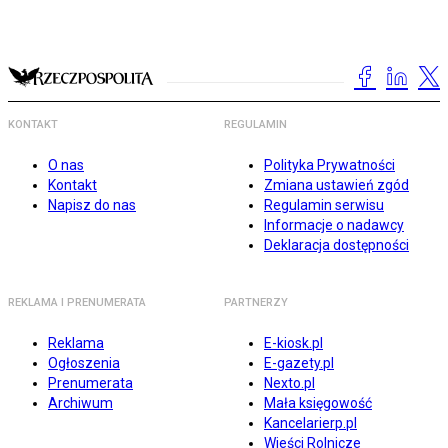
KONTAKT
REGULAMIN
O nas
Polityka Prywatności
Kontakt
Zmiana ustawień zgód
Napisz do nas
Regulamin serwisu
Informacje o nadawcy
Deklaracja dostępności
REKLAMA I PRENUMERATA
PARTNERZY
Reklama
E-kiosk.pl
Ogłoszenia
E-gazety.pl
Prenumerata
Nexto.pl
Archiwum
Mała księgowość
Kancelarierp.pl
Wieści Rolnicze