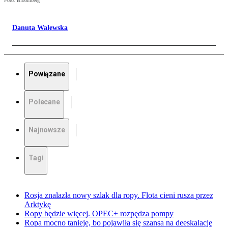
Foto: Bloomberg
Danuta Walewska
Powiązane
Polecane
Najnowsze
Tagi
Rosja znalazła nowy szlak dla ropy. Flota cieni rusza przez
Arktykę
Ropy będzie więcej. OPEC+ rozpędza pompy
Ropa mocno tanieje, bo pojawiła się szansa na deeskalację