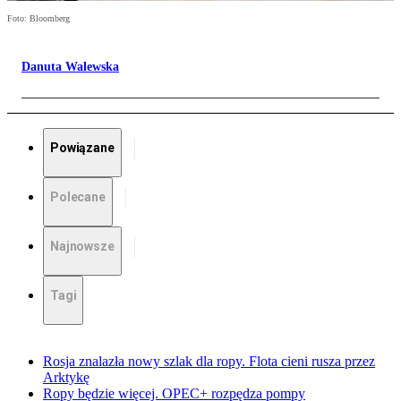
Foto: Bloomberg
Danuta Walewska
Powiązane
Polecane
Najnowsze
Tagi
Rosja znalazła nowy szlak dla ropy. Flota cieni rusza przez
Arktykę
Ropy będzie więcej. OPEC+ rozpędza pompy