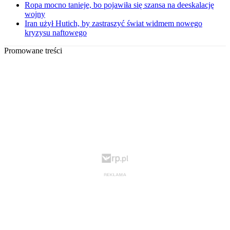
Ropa mocno tanieje, bo pojawiła się szansa na deeskalację
wojny
Iran użył Hutich, by zastraszyć świat widmem nowego
kryzysu naftowego
Promowane treści