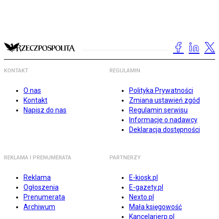
KONTAKT
REGULAMIN
O nas
Polityka Prywatności
Kontakt
Zmiana ustawień zgód
Napisz do nas
Regulamin serwisu
Informacje o nadawcy
Deklaracja dostępności
REKLAMA I PRENUMERATA
PARTNERZY
Reklama
E-kiosk.pl
Ogłoszenia
E-gazety.pl
Prenumerata
Nexto.pl
Archiwum
Mała księgowość
Kancelarierp.pl