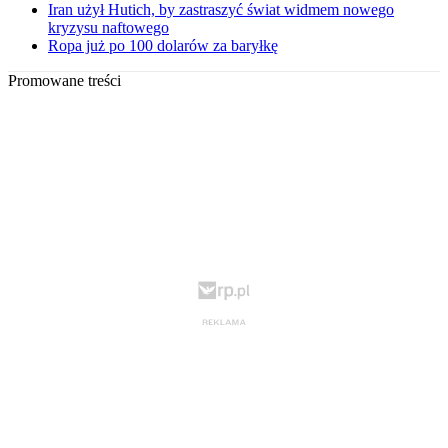
Iran użył Hutich, by zastraszyć świat widmem nowego
kryzysu naftowego
Ropa już po 100 dolarów za baryłkę
Promowane treści