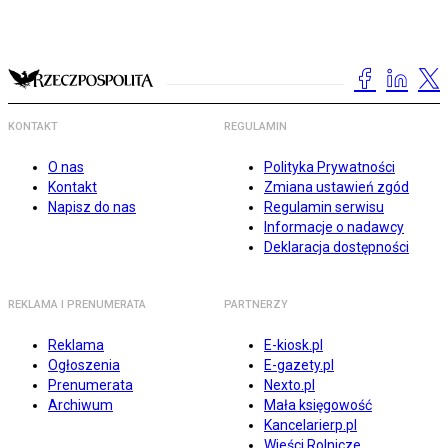
KONTAKT
REGULAMIN
O nas
Polityka Prywatności
Kontakt
Zmiana ustawień zgód
Napisz do nas
Regulamin serwisu
Informacje o nadawcy
Deklaracja dostępności
REKLAMA I PRENUMERATA
PARTNERZY
Reklama
E-kiosk.pl
Ogłoszenia
E-gazety.pl
Prenumerata
Nexto.pl
Archiwum
Mała księgowość
Kancelarierp.pl
Wieści Rolnicze