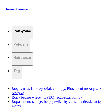
Iwona Trusewicz
Powiązane
Polecane
Najnowsze
Tagi
Rosja znalazła nowy szlak dla ropy. Flota cieni rusza przez
Arktykę
Ropy będzie więcej. OPEC+ rozpędza pompy
Ropa mocno tanieje, bo pojawiła się szansa na deeskalację
wojny