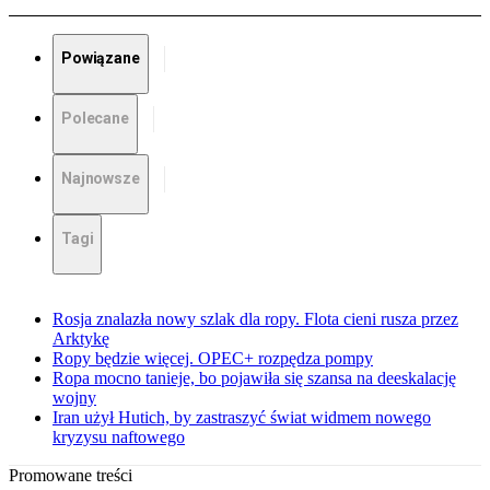
Powiązane
Polecane
Najnowsze
Tagi
Rosja znalazła nowy szlak dla ropy. Flota cieni rusza przez
Arktykę
Ropy będzie więcej. OPEC+ rozpędza pompy
Ropa mocno tanieje, bo pojawiła się szansa na deeskalację
wojny
Iran użył Hutich, by zastraszyć świat widmem nowego
kryzysu naftowego
Promowane treści