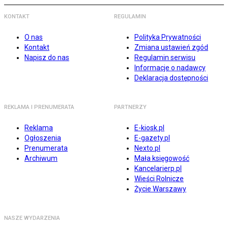
KONTAKT
REGULAMIN
O nas
Polityka Prywatności
Kontakt
Zmiana ustawień zgód
Napisz do nas
Regulamin serwisu
Informacje o nadawcy
Deklaracja dostępności
REKLAMA I PRENUMERATA
PARTNERZY
Reklama
E-kiosk.pl
Ogłoszenia
E-gazety.pl
Prenumerata
Nexto.pl
Archiwum
Mała księgowość
Kancelarierp.pl
Wieści Rolnicze
Życie Warszawy
NASZE WYDARZENIA