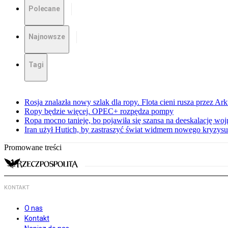
Polecane
Najnowsze
Tagi
Rosja znalazła nowy szlak dla ropy. Flota cieni rusza przez Ar
Ropy będzie więcej. OPEC+ rozpędza pompy
Ropa mocno tanieje, bo pojawiła się szansa na deeskalację woj
Iran użył Hutich, by zastraszyć świat widmem nowego kryzys
Promowane treści
KONTAKT
O nas
Kontakt