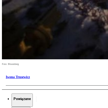
Foto: Bloomberg
Iwona Trusewicz
Powiązane