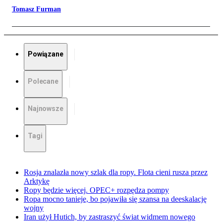
Tomasz Furman
Powiązane
Polecane
Najnowsze
Tagi
Rosja znalazła nowy szlak dla ropy. Flota cieni rusza przez
Arktykę
Ropy będzie więcej. OPEC+ rozpędza pompy
Ropa mocno tanieje, bo pojawiła się szansa na deeskalację
wojny
Iran użył Hutich, by zastraszyć świat widmem nowego