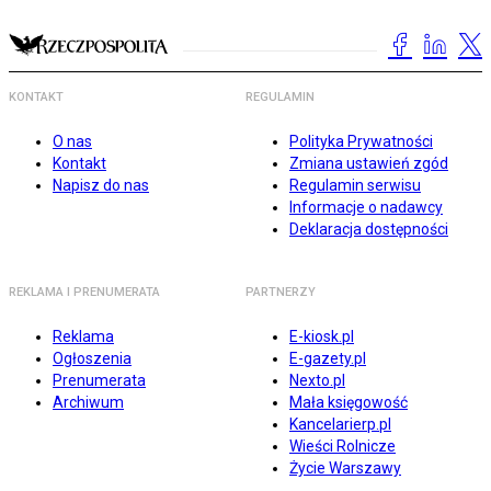
KONTAKT
REGULAMIN
O nas
Polityka Prywatności
Kontakt
Zmiana ustawień zgód
Napisz do nas
Regulamin serwisu
Informacje o nadawcy
Deklaracja dostępności
REKLAMA I PRENUMERATA
PARTNERZY
Reklama
E-kiosk.pl
Ogłoszenia
E-gazety.pl
Prenumerata
Nexto.pl
Archiwum
Mała księgowość
Kancelarierp.pl
Wieści Rolnicze
Życie Warszawy