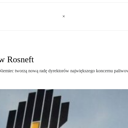
 w Rosneft
z Niemiec tworzą nową radę dyrektorów największego koncernu paliwo