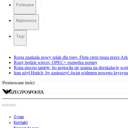
Polecane
Najnowsze
Tagi
Rosja znalazła nowy szlak dla ropy. Flota cieni rusza przez Ar
Ropy będzie więcej. OPEC+ rozpędza pompy
Ropa mocno tanieje, bo pojawiła się szansa na deeskalację woj
Iran użył Hutich, by zastraszyć świat widmem nowego kryzys
Promowane treści
KONTAKT
O nas
Kontakt