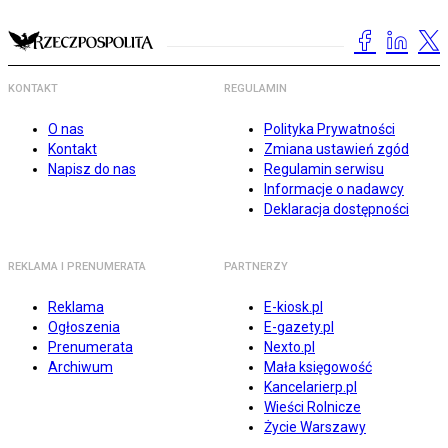
KONTAKT
REGULAMIN
O nas
Polityka Prywatności
Kontakt
Zmiana ustawień zgód
Napisz do nas
Regulamin serwisu
Informacje o nadawcy
Deklaracja dostępności
REKLAMA I PRENUMERATA
PARTNERZY
Reklama
E-kiosk.pl
Ogłoszenia
E-gazety.pl
Prenumerata
Nexto.pl
Archiwum
Mała księgowość
Kancelarierp.pl
Wieści Rolnicze
Życie Warszawy