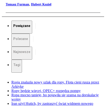
Tomasz Furman
,
Hubert Kozieł
Powiązane
Polecane
Najnowsze
Tagi
Rosja znalazła nowy szlak dla ropy. Flota cieni rusza przez
Arktykę
Ropy będzie więcej. OPEC+ rozpędza pompy
Ropa mocno tanieje, bo pojawiła się szansa na deeskalację
wojny
Iran użył Hutich, by zastraszyć świat widmem nowego