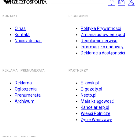
KONTAKT
REGULAMIN
O nas
Polityka Prywatności
Kontakt
Zmiana ustawień zgód
Napisz do nas
Regulamin serwisu
Informacje o nadawcy
Deklaracja dostępności
REKLAMA I PRENUMERATA
PARTNERZY
Reklama
E-kiosk.pl
Ogłoszenia
E-gazety.pl
Prenumerata
Nexto.pl
Archiwum
Mała księgowość
Kancelarierp.pl
Wieści Rolnicze
Życie Warszawy