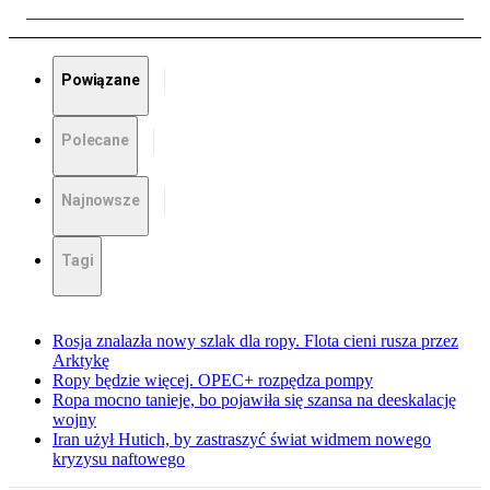
Powiązane
Polecane
Najnowsze
Tagi
Rosja znalazła nowy szlak dla ropy. Flota cieni rusza przez
Arktykę
Ropy będzie więcej. OPEC+ rozpędza pompy
Ropa mocno tanieje, bo pojawiła się szansa na deeskalację
wojny
Iran użył Hutich, by zastraszyć świat widmem nowego
kryzysu naftowego