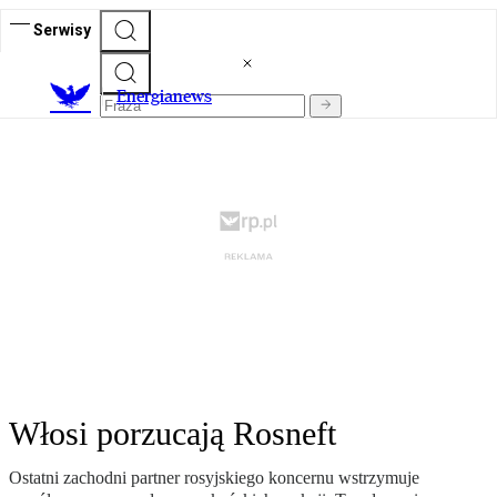
Serwisy
E
nergianews
Włosi porzucają Rosneft
Ostatni zachodni partner rosyjskiego koncernu wstrzymuje