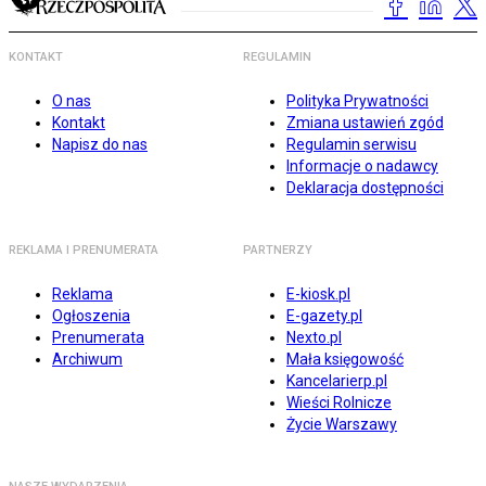
KONTAKT
REGULAMIN
O nas
Polityka Prywatności
Kontakt
Zmiana ustawień zgód
Napisz do nas
Regulamin serwisu
Informacje o nadawcy
Deklaracja dostępności
REKLAMA I PRENUMERATA
PARTNERZY
Reklama
E-kiosk.pl
Ogłoszenia
E-gazety.pl
Prenumerata
Nexto.pl
Archiwum
Mała księgowość
Kancelarierp.pl
Wieści Rolnicze
Życie Warszawy