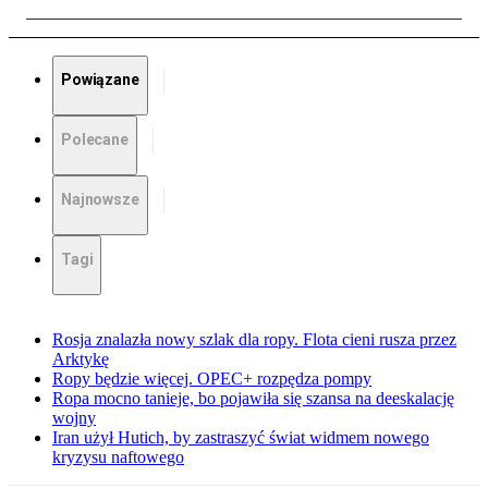
Powiązane
Polecane
Najnowsze
Tagi
Rosja znalazła nowy szlak dla ropy. Flota cieni rusza przez
Arktykę
Ropy będzie więcej. OPEC+ rozpędza pompy
Ropa mocno tanieje, bo pojawiła się szansa na deeskalację
wojny
Iran użył Hutich, by zastraszyć świat widmem nowego
kryzysu naftowego