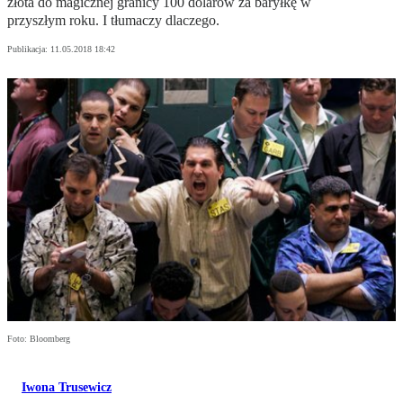
złota do magicznej granicy 100 dolarów za baryłkę w
przyszłym roku. I tłumaczy dlaczego.
Publikacja:
11.05.2018 18:42
Foto: Bloomberg
Iwona Trusewicz