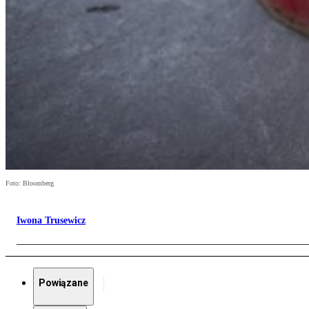
Foto: Bloomberg
Iwona Trusewicz
Powiązane