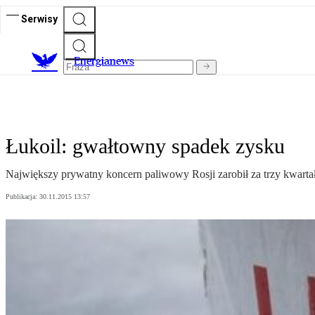
Serwisy
E
nergianews
Łukoil: gwałtowny spadek zysku
Największy prywatny koncern paliwowy Rosji zarobił za trzy kwartały
Publikacja:
30.11.2015 13:57