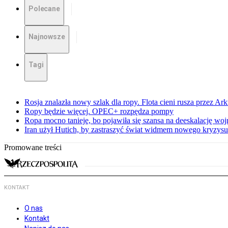
Polecane
Najnowsze
Tagi
Rosja znalazła nowy szlak dla ropy. Flota cieni rusza przez Ar
Ropy będzie więcej. OPEC+ rozpędza pompy
Ropa mocno tanieje, bo pojawiła się szansa na deeskalację woj
Iran użył Hutich, by zastraszyć świat widmem nowego kryzys
Promowane treści
KONTAKT
O nas
Kontakt