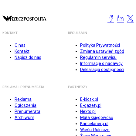
KONTAKT
REGULAMIN
O nas
Polityka Prywatności
Kontakt
Zmiana ustawień zgód
Napisz do nas
Regulamin serwisu
Informacje o nadawcy
Deklaracja dostępności
REKLAMA I PRENUMERATA
PARTNERZY
Reklama
E-kiosk.pl
Ogłoszenia
E-gazety.pl
Prenumerata
Nexto.pl
Archiwum
Mała księgowość
Kancelarierp.pl
Wieści Rolnicze
Życie Warszawy