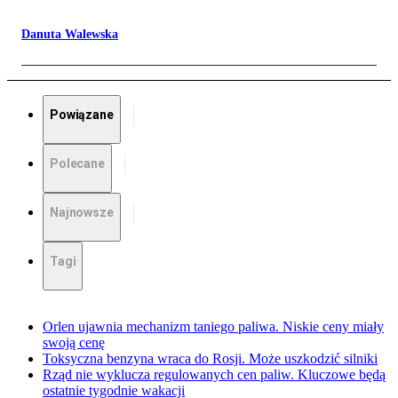
Danuta Walewska
Powiązane
Polecane
Najnowsze
Tagi
Orlen ujawnia mechanizm taniego paliwa. Niskie ceny miały
swoją cenę
Toksyczna benzyna wraca do Rosji. Może uszkodzić silniki
Rząd nie wyklucza regulowanych cen paliw. Kluczowe będą
ostatnie tygodnie wakacji