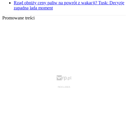
Rząd obniży ceny paliw na powrót z wakacji? Tusk: Decyzje
zapadną lada moment
Promowane treści