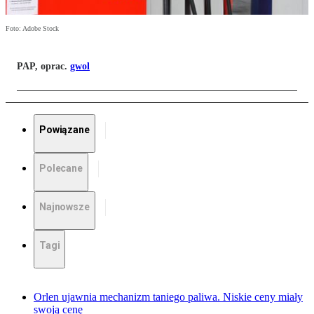
Foto: Adobe Stock
PAP, oprac.
gwol
Powiązane
Polecane
Najnowsze
Tagi
Orlen ujawnia mechanizm taniego paliwa. Niskie ceny miały
swoją cenę