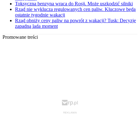
Toksyczna benzyna wraca do Rosji. Może uszkodzić silniki
Rząd nie wyklucza regulowanych cen paliw. Kluczowe będą
ostatnie tygodnie wakacji
Rząd obniży ceny paliw na powrót z wakacji? Tusk: Decyzje
zapadną lada moment
Promowane treści