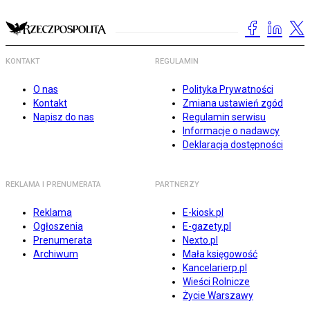
KONTAKT
REGULAMIN
O nas
Polityka Prywatności
Kontakt
Zmiana ustawień zgód
Napisz do nas
Regulamin serwisu
Informacje o nadawcy
Deklaracja dostępności
REKLAMA I PRENUMERATA
PARTNERZY
Reklama
E-kiosk.pl
Ogłoszenia
E-gazety.pl
Prenumerata
Nexto.pl
Archiwum
Mała księgowość
Kancelarierp.pl
Wieści Rolnicze
Życie Warszawy