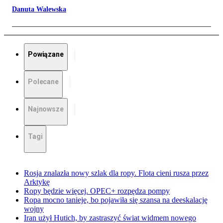
Danuta Walewska
Powiązane
Polecane
Najnowsze
Tagi
Rosja znalazła nowy szlak dla ropy. Flota cieni rusza przez
Arktykę
Ropy będzie więcej. OPEC+ rozpędza pompy
Ropa mocno tanieje, bo pojawiła się szansa na deeskalację
wojny
Iran użył Hutich, by zastraszyć świat widmem nowego