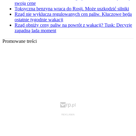
swoją cenę
Toksyczna benzyna wraca do Rosji. Może uszkodzić silniki
Rząd nie wyklucza regulowanych cen paliw. Kluczowe będą
ostatnie tygodnie wakacji
Rząd obniży ceny paliw na powrót z wakacji? Tusk: Decyzje
zapadną lada moment
Promowane treści