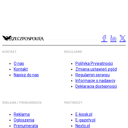
KONTAKT
REGULAMIN
O nas
Polityka Prywatności
Kontakt
Zmiana ustawień zgód
Napisz do nas
Regulamin serwisu
Informacje o nadawcy
Deklaracja dostępności
REKLAMA I PRENUMERATA
PARTNERZY
Reklama
E-kiosk.pl
Ogłoszenia
E-gazety.pl
Prenumerata
Nexto.pl