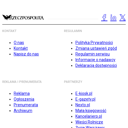
KONTAKT
REGULAMIN
O nas
Polityka Prywatności
Kontakt
Zmiana ustawień zgód
Napisz do nas
Regulamin serwisu
Informacje o nadawcy
Deklaracja dostępności
REKLAMA I PRENUMERATA
PARTNERZY
Reklama
E-kiosk.pl
Ogłoszenia
E-gazety.pl
Prenumerata
Nexto.pl
Archiwum
Mała księgowość
Kancelarierp.pl
Wieści Rolnicze
Życie Warszawy