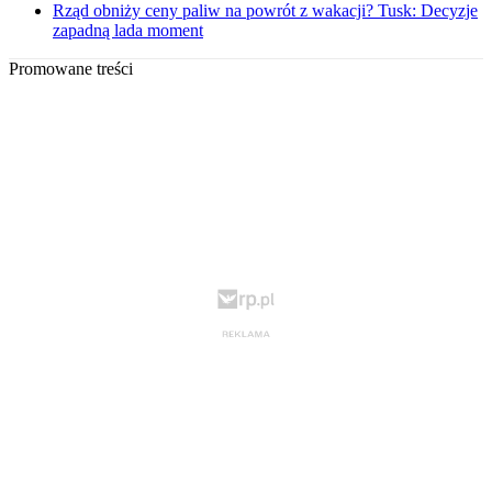
Rząd obniży ceny paliw na powrót z wakacji? Tusk: Decyzje
zapadną lada moment
Promowane treści