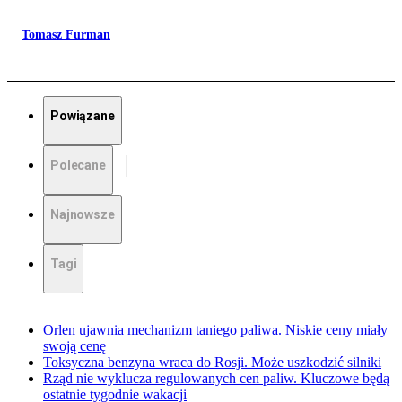
Tomasz Furman
Powiązane
Polecane
Najnowsze
Tagi
Orlen ujawnia mechanizm taniego paliwa. Niskie ceny miały
swoją cenę
Toksyczna benzyna wraca do Rosji. Może uszkodzić silniki
Rząd nie wyklucza regulowanych cen paliw. Kluczowe będą
ostatnie tygodnie wakacji