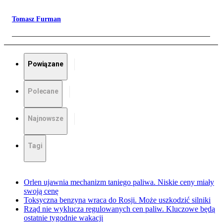
Tomasz Furman
Powiązane
Polecane
Najnowsze
Tagi
Orlen ujawnia mechanizm taniego paliwa. Niskie ceny miały
swoją cenę
Toksyczna benzyna wraca do Rosji. Może uszkodzić silniki
Rząd nie wyklucza regulowanych cen paliw. Kluczowe będą
ostatnie tygodnie wakacji