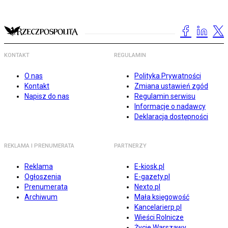
KONTAKT
REGULAMIN
O nas
Polityka Prywatności
Kontakt
Zmiana ustawień zgód
Napisz do nas
Regulamin serwisu
Informacje o nadawcy
Deklaracja dostępności
REKLAMA I PRENUMERATA
PARTNERZY
Reklama
E-kiosk.pl
Ogłoszenia
E-gazety.pl
Prenumerata
Nexto.pl
Archiwum
Mała księgowość
Kancelarierp.pl
Wieści Rolnicze
Życie Warszawy