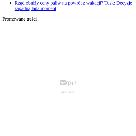
Rząd obniży ceny paliw na powrót z wakacji? Tusk: Decyzje
zapadną lada moment
Promowane treści