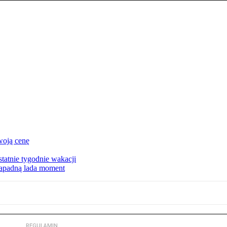
woją cenę
tatnie tygodnie wakacji
zapadną lada moment
REGULAMIN