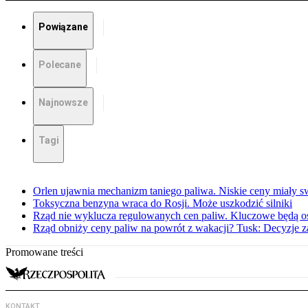
Powiązane
Polecane
Najnowsze
Tagi
Orlen ujawnia mechanizm taniego paliwa. Niskie ceny miały s
Toksyczna benzyna wraca do Rosji. Może uszkodzić silniki
Rząd nie wyklucza regulowanych cen paliw. Kluczowe będą os
Rząd obniży ceny paliw na powrót z wakacji? Tusk: Decyzje 
Promowane treści
KONTAKT