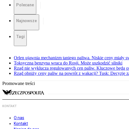
Polecane
Najnowsze
Tagi
Orlen ujawnia mechanizm taniego paliwa. Niskie ceny miały s
Toksyczna benzyna wraca do Rosji. Może uszkodzić silniki
Rząd nie wyklucza regulowanych cen paliw. Kluczowe będą os
Rząd obniży ceny paliw na powrót z wakacji? Tusk: Decyzje 
Promowane treści
KONTAKT
O nas
Kontakt