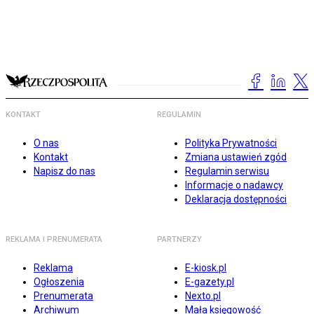
KONTAKT
REGULAMIN
O nas
Polityka Prywatności
Kontakt
Zmiana ustawień zgód
Napisz do nas
Regulamin serwisu
Informacje o nadawcy
Deklaracja dostępności
REKLAMA I PRENUMERATA
PARTNERZY
Reklama
E-kiosk.pl
Ogłoszenia
E-gazety.pl
Prenumerata
Nexto.pl
Archiwum
Mała księgowość