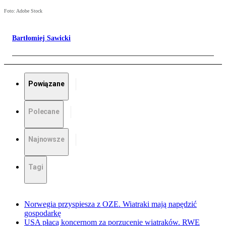
Foto: Adobe Stock
Bartłomiej Sawicki
Powiązane
Polecane
Najnowsze
Tagi
Norwegia przyspiesza z OZE. Wiatraki mają napędzić
gospodarkę
USA płacą koncernom za porzucenie wiatraków. RWE