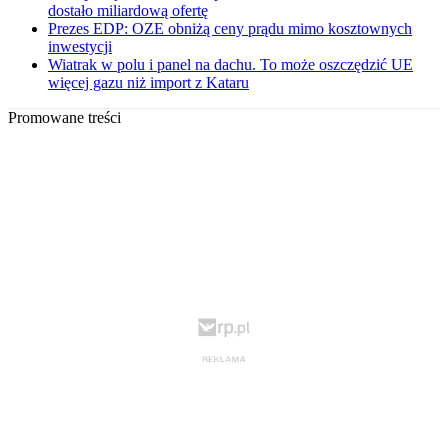
dostało miliardową ofertę
Prezes EDP: OZE obniżą ceny prądu mimo kosztownych
inwestycji
Wiatrak w polu i panel na dachu. To może oszczędzić UE
więcej gazu niż import z Kataru
Promowane treści