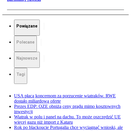
Powiązane
Polecane
Najnowsze
Tagi
USA płacą koncernom za porzucenie wiatraków. RWE
dostało miliardową ofertę
Prezes EDP: OZE obniżą ceny prądu mimo kosztownych
inwestycji
Wiatrak w polu i panel na dachu. To może oszczędzić UE
więcej gazu niż import z Kataru
Rok po blackoucie Portugalia chce wyciągnąć wnioski, ale