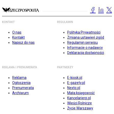
KONTAKT
REGULAMIN
O nas
Polityka Prywatności
Kontakt
Zmiana ustawień zgód
Napisz do nas
Regulamin serwisu
Informacje o nadawcy
Deklaracja dostępności
REKLAMA I PRENUMERATA
PARTNERZY
Reklama
E-kiosk.pl
Ogłoszenia
E-gazety.pl
Prenumerata
Nexto.pl
Archiwum
Mała księgowość
Kancelarierp.pl
Wieści Rolnicze
Życie Warszawy