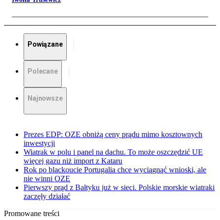
Powiązane
Polecane
Najnowsze
Prezes EDP: OZE obniżą ceny prądu mimo kosztownych
inwestycji
Wiatrak w polu i panel na dachu. To może oszczędzić UE
więcej gazu niż import z Kataru
Rok po blackoucie Portugalia chce wyciągnąć wnioski, ale
nie winni OZE
Pierwszy prąd z Bałtyku już w sieci. Polskie morskie wiatraki
zaczęły działać
Promowane treści