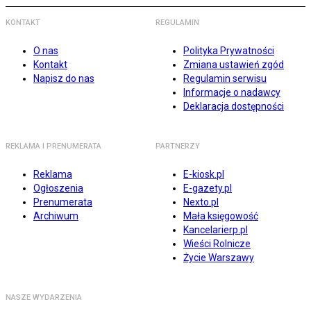
KONTAKT
REGULAMIN
O nas
Polityka Prywatności
Kontakt
Zmiana ustawień zgód
Napisz do nas
Regulamin serwisu
Informacje o nadawcy
Deklaracja dostępności
REKLAMA I PRENUMERATA
PARTNERZY
Reklama
E-kiosk.pl
Ogłoszenia
E-gazety.pl
Prenumerata
Nexto.pl
Archiwum
Mała księgowość
Kancelarierp.pl
Wieści Rolnicze
Życie Warszawy
NASZE WYDARZENIA