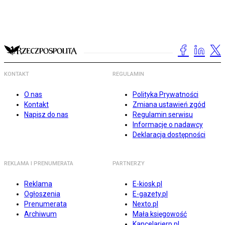
KONTAKT
REGULAMIN
O nas
Polityka Prywatności
Kontakt
Zmiana ustawień zgód
Napisz do nas
Regulamin serwisu
Informacje o nadawcy
Deklaracja dostępności
REKLAMA I PRENUMERATA
PARTNERZY
Reklama
E-kiosk.pl
Ogłoszenia
E-gazety.pl
Prenumerata
Nexto.pl
Archiwum
Mała księgowość
Kancelarierp.pl