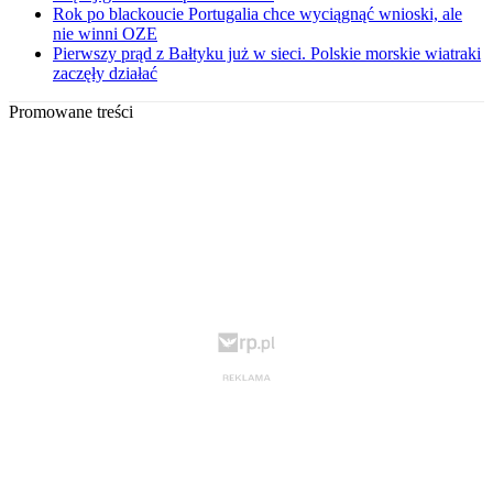
Rok po blackoucie Portugalia chce wyciągnąć wnioski, ale
nie winni OZE
Pierwszy prąd z Bałtyku już w sieci. Polskie morskie wiatraki
zaczęły działać
Promowane treści