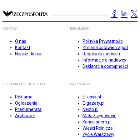
KONTAKT
REGULAMIN
O nas
Polityka Prywatności
Kontakt
Zmiana ustawień zgód
Napisz do nas
Regulamin serwisu
Informacje o nadawcy
Deklaracja dostępności
REKLAMA I PRENUMERATA
PARTNERZY
Reklama
E-kiosk.pl
Ogłoszenia
E-gazety.pl
Prenumerata
Nexto.pl
Archiwum
Mała księgowość
Kancelarierp.pl
Wieści Rolnicze
Życie Warszawy