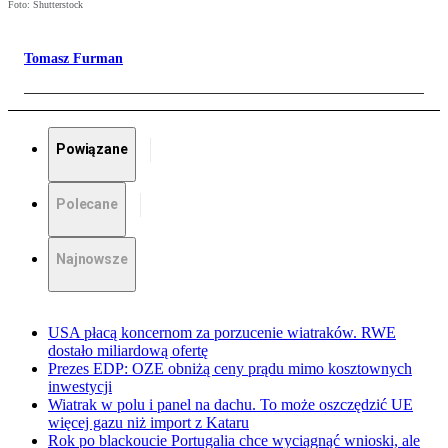
Foto: Shutterstock
Tomasz Furman
Powiązane
Polecane
Najnowsze
USA płacą koncernom za porzucenie wiatraków. RWE
dostało miliardową ofertę
Prezes EDP: OZE obniżą ceny prądu mimo kosztownych
inwestycji
Wiatrak w polu i panel na dachu. To może oszczędzić UE
więcej gazu niż import z Kataru
Rok po blackoucie Portugalia chce wyciągnąć wnioski, ale