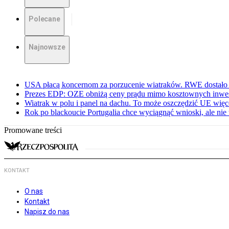
Polecane
Najnowsze
USA płacą koncernom za porzucenie wiatraków. RWE dostało 
Prezes EDP: OZE obniżą ceny prądu mimo kosztownych inwes
Wiatrak w polu i panel na dachu. To może oszczędzić UE więce
Rok po blackoucie Portugalia chce wyciągnąć wnioski, ale ni
Promowane treści
KONTAKT
O nas
Kontakt
Napisz do nas