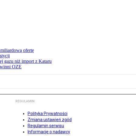
miliardową ofertę
tycji
j gazu niż import z Kataru
e winni OZE
REGULAMIN
Polityka Prywatności
Zmiana ustawień zgód
Regulamin serwisu
Informacje o nadawcy