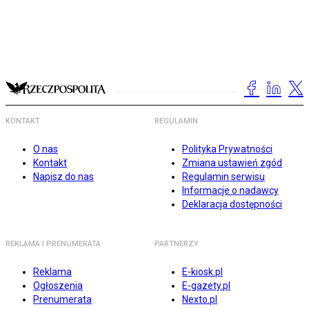
KONTAKT
REGULAMIN
O nas
Polityka Prywatności
Kontakt
Zmiana ustawień zgód
Napisz do nas
Regulamin serwisu
Informacje o nadawcy
Deklaracja dostępności
REKLAMA I PRENUMERATA
PARTNERZY
Reklama
E-kiosk.pl
Ogłoszenia
E-gazety.pl
Prenumerata
Nexto.pl