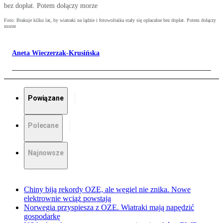
bez dopłat. Potem dołączy morze
Foto: Brakuje kilku lat, by wiatraki na lądzie i fotowoltaika stały się opłacalne bez dopłat. Potem dołączy
morze
Aneta Wieczerzak-Krusińska
Powiązane
Polecane
Najnowsze
Chiny biją rekordy OZE, ale węgiel nie znika. Nowe
elektrownie wciąż powstają
Norwegia przyspiesza z OZE. Wiatraki mają napędzić
gospodarkę