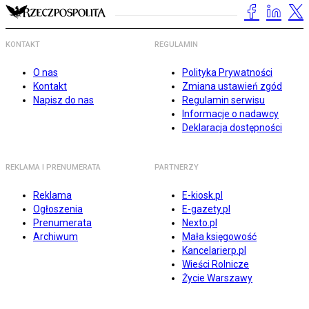
KONTAKT
REGULAMIN
O nas
Polityka Prywatności
Kontakt
Zmiana ustawień zgód
Napisz do nas
Regulamin serwisu
Informacje o nadawcy
Deklaracja dostępności
REKLAMA I PRENUMERATA
PARTNERZY
Reklama
E-kiosk.pl
Ogłoszenia
E-gazety.pl
Prenumerata
Nexto.pl
Archiwum
Mała księgowość
Kancelarierp.pl
Wieści Rolnicze
Życie Warszawy