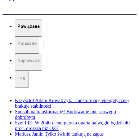
Powiązane
Polecane
Najnowsze
Tagi
Krzysztof Adam Kowalczyk: Transformacji energetycznej
brakuje stabilności
Sposób na transformację? Budowanie miejscowego
dobrobytu
Szef PIE: W 2040 r. energetyka oparta na węglu będzie 40
proc. droższa niż OZE
Mariusz Janik: Tylko świnie tankują na zapas