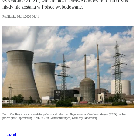
szczególnie z OZE, wielkie bloki jądrowe o mocy min. 1000 MW
nigdy nie zostaną w Polsce wybudowane.
Publikacja:
05.11.2020 06:41
Foto: Cooling towers, electricity pylons and other buildings stand at Gundremmingen (KRB) nuclear
power plant, operated by RWE AG, in Gundremmingen, Germany/Bloomberg
rp.pl