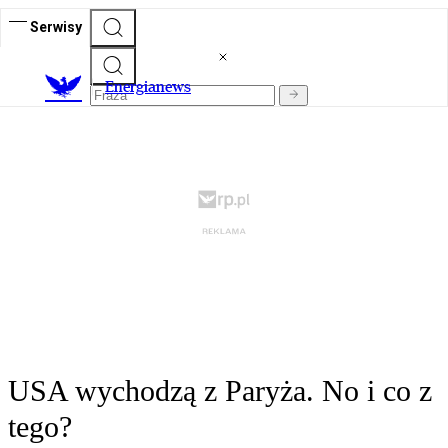
Serwisy
E
nergianews
USA wychodzą z Paryża. No i co z
tego?