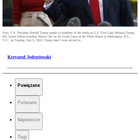
Foto: U.S. President Donald Trump speaks to members of the media as U.S. First Lady Melania Trump,
left, listens before boarding Marine One on the South Lawn of the White House in Washington, D.C.,
U.S., on Tuesday, July 9, 2018. Trump hasn’t even arrived in...
Krzysztof Jędrzejewski
Powiązane
Polecane
Najnowsze
Tagi