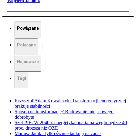
Wojciech Jakóbik
Powiązane
Polecane
Najnowsze
Tagi
Krzysztof Adam Kowalczyk: Transformacji energetycznej
brakuje stabilności
Sposób na transformację? Budowanie miejscowego
dobrobytu
Szef PIE: W 2040 r. energetyka oparta na węglu będzie 40
proc. droższa niż OZE
Mariusz Janik: Tylko świnie tankują na zapas