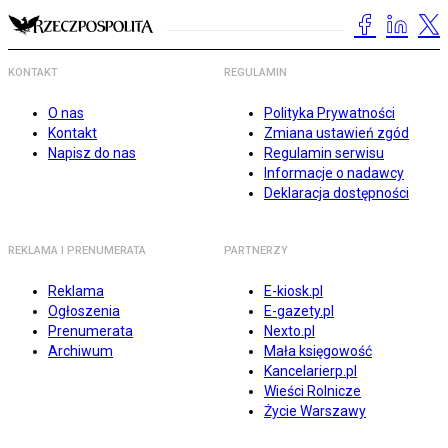
KONTAKT
REGULAMIN
O nas
Polityka Prywatności
Kontakt
Zmiana ustawień zgód
Napisz do nas
Regulamin serwisu
Informacje o nadawcy
Deklaracja dostępności
REKLAMA I PRENUMERATA
PARTNERZY
Reklama
E-kiosk.pl
Ogłoszenia
E-gazety.pl
Prenumerata
Nexto.pl
Archiwum
Mała księgowość
Kancelarierp.pl
Wieści Rolnicze
Życie Warszawy