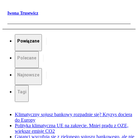
Iwona Trusewicz
Powiązane
Polecane
Najnowsze
Tagi
Klimatyczny sojusz bankowy rozpadnie się? Kryzys dociera
do Europy
Polityka klimatyczna UE na zakręcie. Mniej prądu z OZE,
większe emisje CO2
Giganci wycofują się z zielonego sojuszu bankowego, ale nie