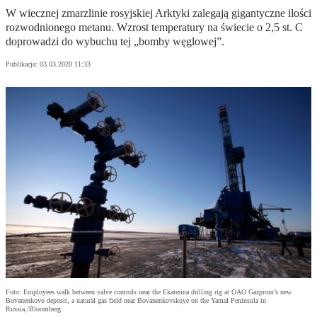
W wiecznej zmarzlinie rosyjskiej Arktyki zalegają gigantyczne ilości
rozwodnionego metanu. Wzrost temperatury na świecie o 2,5 st. C
doprowadzi do wybuchu tej „bomby węglowej”.
Publikacja:
03.03.2020 11:33
Foto: Employees walk between valve controls near the Ekaterina drilling rig at OAO Gazprom’s new
Bovanenkovo deposit, a natural gas field near Bovanenkovskoye on the Yamal Peninsula in
Russia,/Bloomberg