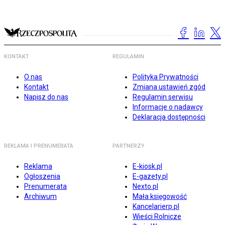
KONTAKT
REGULAMIN
O nas
Polityka Prywatności
Kontakt
Zmiana ustawień zgód
Napisz do nas
Regulamin serwisu
Informacje o nadawcy
Deklaracja dostępności
REKLAMA I PRENUMERATA
PARTNERZY
Reklama
E-kiosk.pl
Ogłoszenia
E-gazety.pl
Prenumerata
Nexto.pl
Archiwum
Mała księgowość
Kancelarierp.pl
Wieści Rolnicze