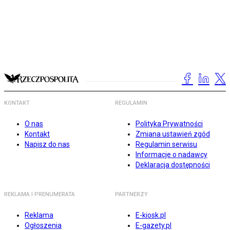
KONTAKT
REGULAMIN
O nas
Polityka Prywatności
Kontakt
Zmiana ustawień zgód
Napisz do nas
Regulamin serwisu
Informacje o nadawcy
Deklaracja dostępności
REKLAMA I PRENUMERATA
PARTNERZY
Reklama
E-kiosk.pl
Ogłoszenia
E-gazety.pl