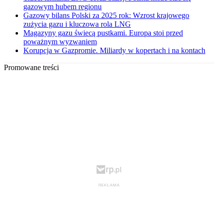
gazowym hubem regionu
Gazowy bilans Polski za 2025 rok: Wzrost krajowego
zużycia gazu i kluczowa rola LNG
Magazyny gazu świecą pustkami. Europa stoi przed
poważnym wyzwaniem
Korupcja w Gazpromie. Miliardy w kopertach i na kontach
Promowane treści