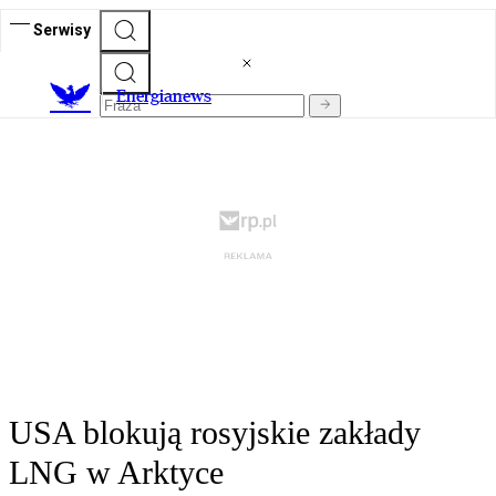
Serwisy
E
nergianews
USA blokują rosyjskie zakłady
LNG w Arktyce