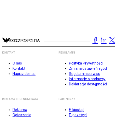
KONTAKT
REGULAMIN
O nas
Polityka Prywatności
Kontakt
Zmiana ustawień zgód
Napisz do nas
Regulamin serwisu
Informacje o nadawcy
Deklaracja dostępności
REKLAMA I PRENUMERATA
PARTNERZY
Reklama
E-kiosk.pl
Ogłoszenia
E-gazety.pl