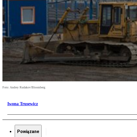
Foto: Andrey Rudakov/Bloomberg
Iwona Trusewicz
Powiązane