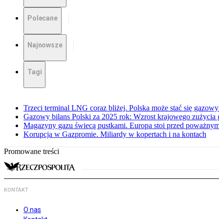
Polecane
Najnowsze
Tagi
Trzeci terminal LNG coraz bliżej. Polska może stać się gazo
Gazowy bilans Polski za 2025 rok: Wzrost krajowego zużycia
Magazyny gazu świecą pustkami. Europa stoi przed poważn
Korupcja w Gazpromie. Miliardy w kopertach i na kontach
Promowane treści
KONTAKT
O nas