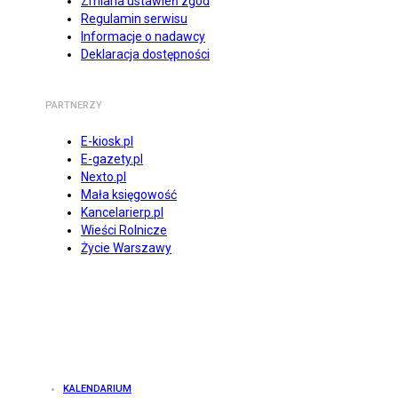
Zmiana ustawień zgód
Regulamin serwisu
Informacje o nadawcy
Deklaracja dostępności
PARTNERZY
E-kiosk.pl
E-gazety.pl
Nexto.pl
Mała księgowość
Kancelarierp.pl
Wieści Rolnicze
Życie Warszawy
KALENDARIUM