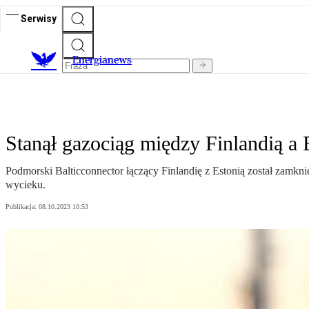
Serwisy
E
nergianews
Stanął gazociąg między Finlandią a
Podmorski Balticconnector łączący Finlandię z Estonią został zamk
wycieku.
Publikacja:
08.10.2023 10:53