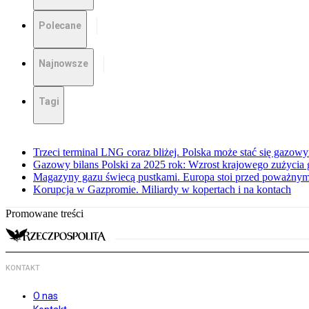
Polecane
Najnowsze
Tagi
Trzeci terminal LNG coraz bliżej. Polska może stać się gazo
Gazowy bilans Polski za 2025 rok: Wzrost krajowego zużycia
Magazyny gazu świecą pustkami. Europa stoi przed poważn
Korupcja w Gazpromie. Miliardy w kopertach i na kontach
Promowane treści
KONTAKT
O nas