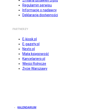
Zmiana ustawień zgód
Regulamin serwisu
Informacje o nadawcy
Deklaracja dostępności
PARTNERZY
E-kiosk.pl
E-gazety.pl
Nexto.pl
Mała księgowość
Kancelarierp.pl
Wieści Rolnicze
Życie Warszawy
KALENDARIUM