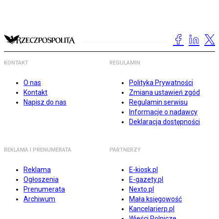
KONTAKT
REGULAMIN
O nas
Polityka Prywatności
Kontakt
Zmiana ustawień zgód
Napisz do nas
Regulamin serwisu
Informacje o nadawcy
Deklaracja dostępności
REKLAMA I PRENUMERATA
PARTNERZY
Reklama
E-kiosk.pl
Ogłoszenia
E-gazety.pl
Prenumerata
Nexto.pl
Archiwum
Mała księgowość
Kancelarierp.pl
Wieści Rolnicze