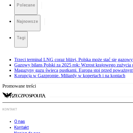
Polecane
Najnowsze
Tagi
Trzeci terminal LNG coraz bliżej. Polska może stać się gazo
Gazowy bilans Polski za 2025 rok: Wzrost krajowego zużycia
Magazyny gazu świecą pustkami. Europa stoi przed poważn
Korupcja w Gazpromie. Miliardy w kopertach i na kontach
Promowane treści
KONTAKT
O nas
Kontakt