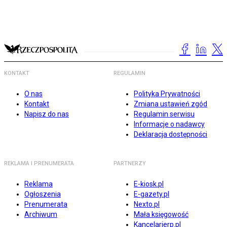
KONTAKT
REGULAMIN
O nas
Polityka Prywatności
Kontakt
Zmiana ustawień zgód
Napisz do nas
Regulamin serwisu
Informacje o nadawcy
Deklaracja dostępności
REKLAMA I PRENUMERATA
PARTNERZY
Reklama
E-kiosk.pl
Ogłoszenia
E-gazety.pl
Prenumerata
Nexto.pl
Archiwum
Mała księgowość
Kancelarierp.pl